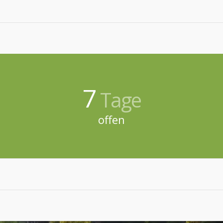
7
Tage
offen