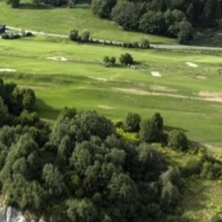
CE
AMA
.