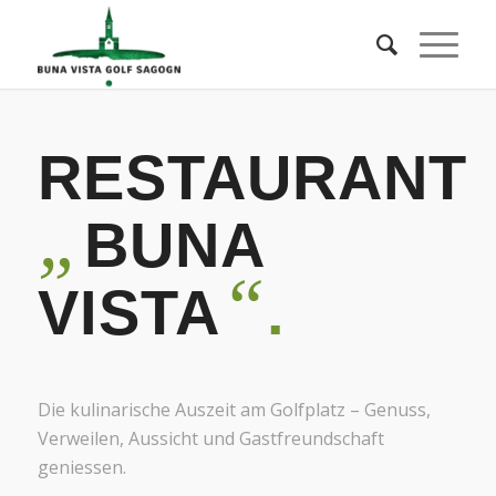
RESTAURANT
„
BUNA
“
VISTA
.
Die kulinarische Auszeit am Golfplatz – Genuss,
Verweilen, Aussicht und Gastfreundschaft
geniessen.