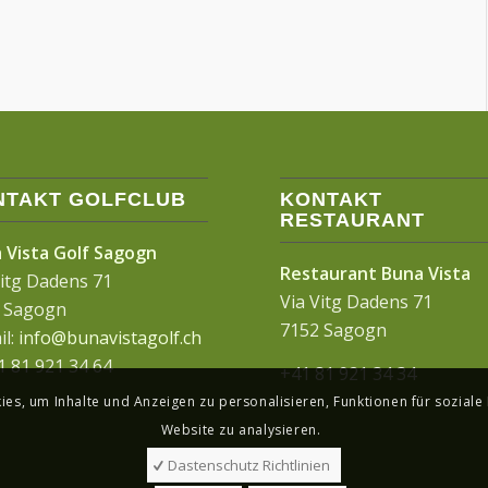
NTAKT GOLFCLUB
KONTAKT
RESTAURANT
 Vista Golf Sagogn
Restaurant Buna Vista
Vitg Dadens 71
Via Vitg Dadens 71
 Sagogn
7152 Sagogn
il:
info@bunavistagolf.ch
1 81 921 34 64
+41 81 921 34 34
s, um Inhalte und Anzeigen zu personalisieren, Funktionen für soziale
Website zu analysieren.
Dastenschutz Richtlinien