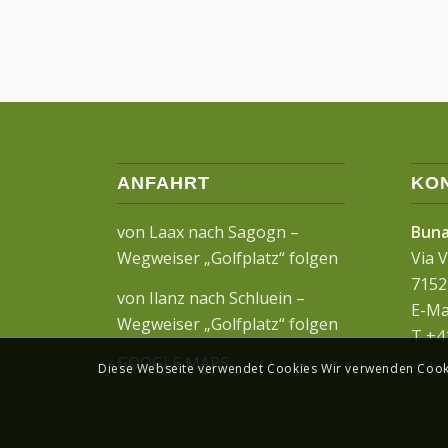
ANFAHRT
KO
von Laax nach Sagogn –
Buna
Wegweiser „Golfplatz“ folgen
Via 
7152
von Ilanz nach Schluein –
E-Ma
Wegweiser „Golfplatz“ folgen
T +4
GOOGLE MAPS
Diese Webseite verwendet Cookies Wir verwenden Cookie